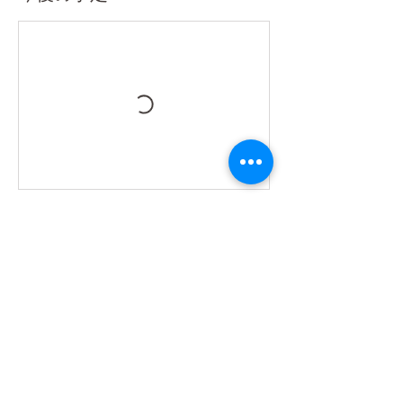
連絡先
kiranahヨガ教室, 日本、福岡県飯塚市潤野９
０４−２６１