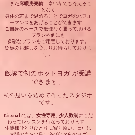
また
寒い冬でも冷えるこ
床暖房完備
となく
​身体の芯まで温めることでヨガのパフォ
ーマンスをあげることができます。
​ご自身のペースで無理なく通って頂ける
プランや他にも
多彩なプランをご用意しております。
皆様のお越しを心よりお待ちしておりま
す。
飯塚で初のホットヨガ が受講
できます。
私の思いを込めて作ったスタジオ
です。
Kiranahでは、
にこだ
女性専用
少人数制
​、
わってレッスンを行なっております。
生徒様ひとりひとりに寄り添い、日中は
太陽の光を全身に浴びながらのヨガ